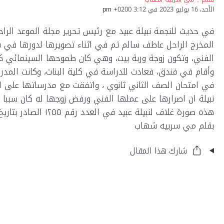
الأحد، 16 يوليو 2023 في 3:12 pm +0200
في حديث للنجمة نبيلة عبيد مع رئيس تحرير مجلة الموعد الرا
المخرج الراحل عاطف سالم تم في اثناء تصويرها لدورها في فيل
الفني، وتكون زوجة وربة بيت، وهي كان طموحها السينمائي كبي
وأقام في فندق، فعادت للدراسة في كلية البنات، وكانت المدر
في امتحان الصف الثاني ثانوي ، واتفقت مع مدرساتها على ا
نبيلة ان اصرارها على عملها الفني ورفض زوجها له كان سببا 
هذه صورة غلاف لنبيلة عبيد في العدد رقم ١٢٥٥ الصادر بتاريخ ١٤ اذار "مارس" ١٩٨٧.
بقلم مي سربيه شهاب
شارك هذا المقال