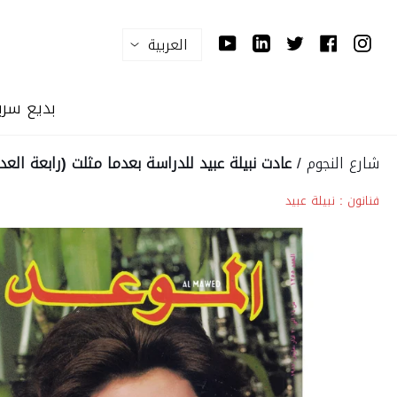
Ski
T
YouTube
Linkedin
Twitter
Facebook
Instagram
Conten
بديع سرب
شارع النجوم
/
عادت نبيلة عبيد للدراسة بعدما مثلت (رابعة العد
فنانون :
نبيلة عبيد