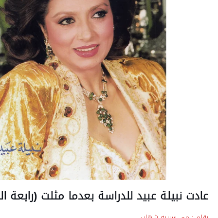
عادت نبيلة عبيد للدراسة بعدما مثلت (رابعة ال
بقلم : مي سربيه شهاب