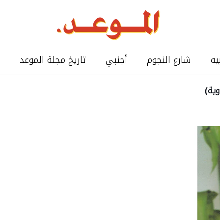
يه
شارع النجوم
أجنبي
تاريخ مجلة الموعد
وية)