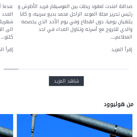
صداقة امتدت لعقود ربطت بين الموسيقار فريد الأطرش و
عندما أ
رئيس تحرير مجلة الموعد الراحل محمد بديع سربيه، و كانا
يلتقيان يوميا، دون انقطاع وفي يوم الأحد الذي يخصصه
شهرية 
والدي للخروج مع أسرته وتناول الغداء في احد
الى ال
المطاعم،...
كلثو...
إقرأ المزيد
إقرأ ال
شاهد المزيد
من هوليوود