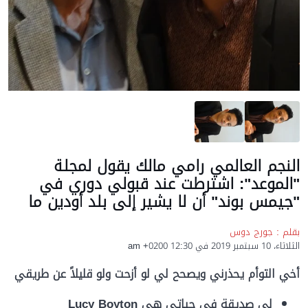
النجم العالمي رامي مالك يقول لمجلة
"الموعد": اشترطت عند قبولي دوري في
"جيمس بوند" أن لا يشير إلى بلد أودين ما
بقلم : جورج دوس
الثلاثاء، 10 سبتمبر 2019 في 12:30 am +0200
أخي التوأم يحذرني ويصحح لي لو أزحت ولو قليلاً عن طريقي
لي صديقة في حياتي هي
Lucy Boyton