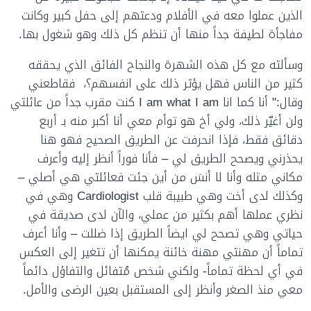
الذين عملوا معه في الأفلام ودعتهم إلى حفل كبير وكانت
مفاجأة لطيفة جداً منها أن تنظم كل ذلك وهو شغول بها.
وسألته مع كل هذه الشهرة والنجاح الفائق الذي يحققه
كثير من الناس فهل يؤثر ذلك على انفسهم؟، فقاطعني
وقال:" أنا كما انا
I am what I am
كنت مقرب جداً من عائلتي
ولن أغيّر ذلك، ولي أخ هو توأم معي أنا أكبر منه بـ أربع
دقائق فقط، فإذا انحرفت عن الطريق الصحيح فهو هنا
يحذرني ويصحح الطريق لي – فأنا فوراً أنظر إليه وأعرف
مكاني مثله وأنا لا أنسَ من أين جئت فعائلتي هي أصلي –
وكذلك لدى أخت وهي طبيبة قلب
Cardiologist
وهي في
نظري عملها أهم بكثير من عملي، والآن لدى صديقة في
حياتي وهي تصحح لي ايضاً الطريق إذا ضللت – وأنا أعرف
تماماً أن مهنتي مهنة خائنة يمكنها أن تتغير إلى العكس
في أي لحظة تماماً- ولكني شخص مُتفائل والتفاؤل دائماً
معي منذ الصغر وأنظر إلى المستقبل بعين الرضى والأمل.