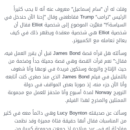
وقلت له أن "سام إسماعيل" معروف عنه أنه لا يحب كثيراً
الرئيس "ترامب
“
Trump
فقاطعني وقال "إحنا الآن حندخل في
السياسة؟!" فغيّرت الموضوع إلى شخصية
Elliot
فقال أن
شخصية
Elliot
هي شخصية معقدة ويظهر ذلك في كيف
يعالج تعامله مع الكمبيوتر.
وسألته هل قرأه قصة
James Bond
قبل أن يقرر العمل فيه،
فقال:" نعم قرأت القصة وهي قصة جميلة جداً وضخمة من
حيث الإنتاج والروعة وستكون فريدة في نوعها وأنا شغوف
بالتمثيل في فيلم
James Bond
الذي منذ صغري كنت أتابعه
وأنا الآن جزء منه، إذ صورنا بعض المواقف في دولة
النرويج
Norway
لمدة أسبوع وأنا متحفز للعمل مع مجموعة
الممثلين والمخرج لهذا الفيلم.
وسألت عن صديقته
Lucy Boynton
وهي دائماً معه في كثير
من المناسبات فقال أنها حقيقة فتاة مميزة وقد نظمت
مفاجئة له في عيد ميلاده إذ جمعت مجموعة كبيرة من