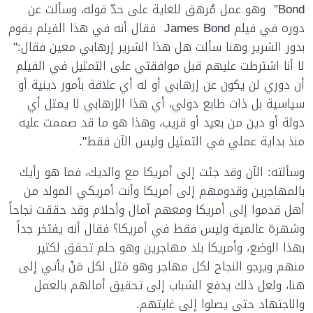
Bond”
وهو عمل مُرهق للغاية على حدّ قوله، وسألت عن
دوره في فيلم
James Bond
فقال أنه في هذا الفيلم يقوم
بدور الشرير وهنا سألت هل هذا الشرير إرهابي معين فقال:"
لا أنا اشترطت عليهم قبل موافقتي على التمثيل في الفيلم
أن دوري لن يكون عن إرهابي أو له أي علاقة بأمور دينية أو
سياسية بل ذات طابع دولي، أي هذا الإرهابي لا يمثل أي
دولة أو دين من بعيد أو قريب، وهذا هو ما قد صممت عليه
منذ بداية عملي في التمثيل وليس الآن فقط".
وسألته: الآن وقد جئت إلى أمريكا مع والديك، فما هو رأيك
بالمهاجرين وقدومهم إلى أمريكا وأنت أمريكي المولد من
أهل قدموا إلى أمريكا ومعهم آمال وأحلام وقد حققت نجاحاً
وشهرة عالمية وليس فقط في أمريكا؟ فقال أنه يفتخر جداً
بهذا الوضع، وأمريكا بلد مهاجرين وهو حلم تحقق لكثير
منهم ويرجو النجاح لكل مهاجر وهو مَثل لكل مَنْ يأتي إلى
هنا، ولعل ذلك يدفع الشباب إلى تحقيق أمالهم بالعمل
والاجتهاد حتى يصلوا إلى غايتهم.