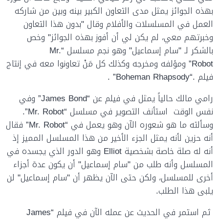
بهذه الجوائز يمثل مدى التعاون الكبير بينه وبين من شاركه
العمل في المسلسلات والأفلام وقال "بدون هذا التعاون
وخبرتهم معي، لم يكن لي أن أفوز بهذه الجوائز" وخص
بالشكر لـ "سام إسماعيل" وهو نجم مسلسل
“Mr.
Robot”
ومؤلفه ومخرجه وكذلك كل مَنْ تعاونوا معه في إنتاج
فيلم .
“Boheman Rhapsody”
.
رامي مالك حالياً يمثل في فيلم عن
“James Bond”
وفي
نفس الوقت استأنف التصوير في مسلسل
“Mr. Robot”
.
وسألته ما هو شعوره الآن وهو يعمل في
“Mr. Robot”
فقال
أنه حزين لأنه يمثل الجزء الأخير من هذا المسلسل المميز إذ
أنه له صلة خاصة بشخصية
Elliot
وهو الدور الذي يجسده في
المسلسل وأنه طلب من "سام إسماعيل" أن يكون عدة أجزاء
أخرى للمسلسل، ولكن حتى الآن يظهر أن "سام إسماعيل" لن
يلبى هذا الطلب.
ثم استمر في الحديث عن عمله الآن في فيلم
“James