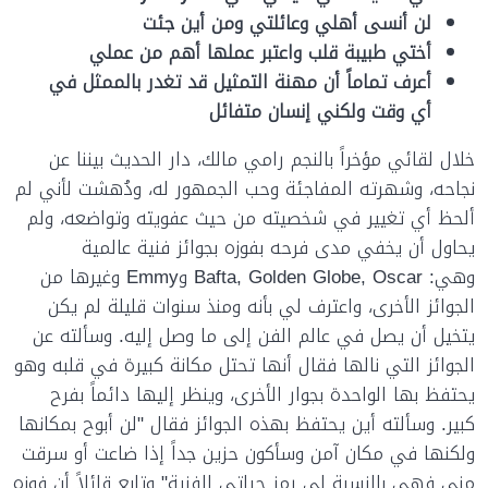
لن أنسى أهلي وعائلتي ومن أين جئت
أختي طبيبة قلب واعتبر عملها أهم من عملي
أعرف تماماً أن مهنة التمثيل قد تغدر بالممثل في
أي وقت ولكني إنسان متفائل
خلال لقائي مؤخراً بالنجم رامي مالك، دار الحديث بيننا عن
نجاحه، وشهرته المفاجئة وحب الجمهور له، ودُهشت لأني لم
ألحظ أي تغيير في شخصيته من حيث عفويته وتواضعه، ولم
يحاول أن يخفي مدى فرحه بفوزه بجوائز فنية عالمية
وهي:
Bafta, Golden Globe, Oscar
و
Emmy
وغيرها من
الجوائز الأخرى، واعترف لي بأنه ومنذ سنوات قليلة لم يكن
يتخيل أن يصل في عالم الفن إلى ما وصل إليه. وسألته عن
الجوائز التي نالها فقال أنها تحتل مكانة كبيرة في قلبه وهو
يحتفظ بها الواحدة بجوار الأخرى، وينظر إليها دائماً بفرح
كبير. وسألته أين يحتفظ بهذه الجوائز فقال "لن أبوح بمكانها
ولكنها في مكان آمن وسأكون حزين جداً إذا ضاعت أو سرقت
مني فهي بالنسبة لي رمز حياتي الفنية" وتابع قائلاً أن فوزه